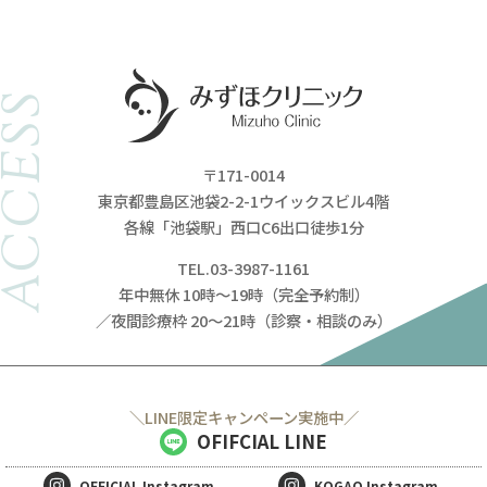
ACCESS
〒171-0014
東京都豊島区池袋2-2-1ウイックスビル4階
各線「池袋駅」西口C6出口徒歩1分
TEL.03-3987-1161
年中無休 10時～19時（完全予約制）
／夜間診療枠 20～21時（診察・相談のみ）
＼LINE限定キャンペーン実施中／
OFIFCIAL LINE
OFFICIAL
Instagram
KOGAO
Instagram