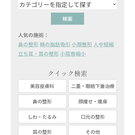
検索
人気の施術：
鼻の整形
頬の脂肪吸引
小顔整形
人中短縮
立ち耳・耳の整形
小陰唇縮小
クイック検索
美容皮膚科
二重・眼瞼下垂治療
鼻の整形
顔痩せ・痩身
しわ・たるみ
口元の整形
耳の整形
その他