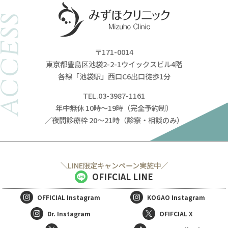
ACCESS
〒171-0014
東京都豊島区池袋2-2-1ウイックスビル4階
各線「池袋駅」西口C6出口徒歩1分
TEL.03-3987-1161
年中無休 10時～19時（完全予約制）
／夜間診療枠 20～21時（診察・相談のみ）
＼LINE限定キャンペーン実施中／
OFIFCIAL LINE
OFFICIAL
Instagram
KOGAO
Instagram
Dr. Instagram
OFIFCIAL X