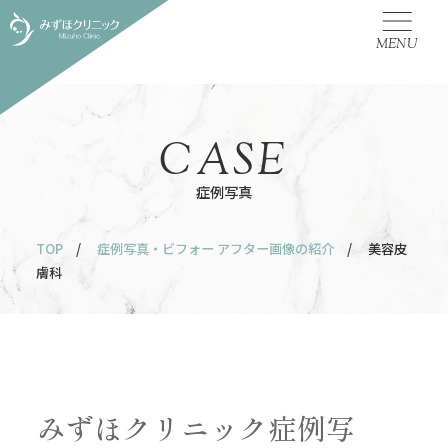
MENU
CASE
症例写真
TOP
/
症例写真・ビフォー アフター画像の紹介
/ 美容皮
膚科
みずほクリニック症例写