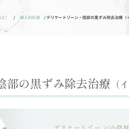
など）
/
婦人科形成
/ デリケートゾーン・陰部の黒ずみ除去治療（
陰部の黒ずみ除去治療
（イ