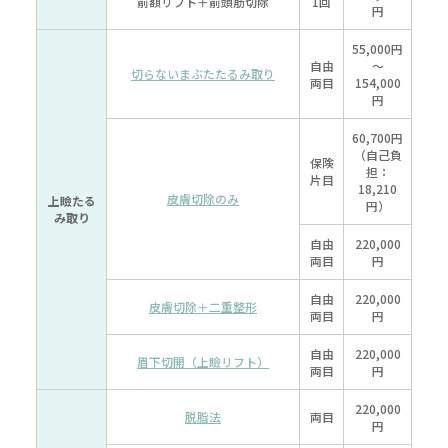
前額リフト＋前頭筋切除
1回
円
55,000円
自由
～
切らないまぶたたるみ取り
両目
154,000
円
60,700円
（自己負
保険
担：
片目
18,210
皮膚切除のみ
上瞼たる
円）
み取り
自由
220,000
両目
円
自由
220,000
皮膚切除＋二重整形
両目
円
自由
220,000
眉下切開（上瞼リフト）
両目
円
220,000
脱脂法
両目
円