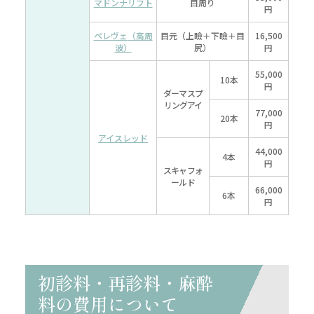
マドンナリフト
目周り
円
ペレヴェ
（高周
目元（上瞼＋下瞼＋目
16,500
波）
尻）
円
55,000
10本
円
ダーマスプ
リングアイ
77,000
20本
円
アイスレッド
44,000
4本
円
スキャフォ
ールド
66,000
6本
円
初診料・再診料・麻酔
料の費用について