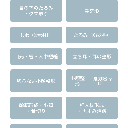
目の下のたるみ
鼻整形
・クマ取り
しわ
たるみ
（美容外科）
（美容外科）
口元・唇・人中短縮
立ち耳・耳の整形
小顔整
（脂肪吸引な
切らない小顔整形
形
ど）
輪郭形成・小顔
婦人科形成
・骨切り
・黒ずみ治療