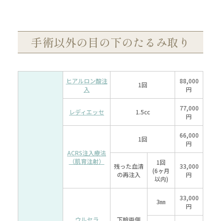
手術以外の目の下のたるみ取り
ヒアルロン酸
注
88,000
1回
入
円
77,000
レディエッセ
1.5cc
円
66,000
1回
円
ACRS注入療法
（肌育注射）
1回
残った血清
33,000
(6ヶ月
の
再注入
円
以内)
33,000
3㎜
円
ウルセラ
下瞼両側