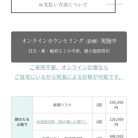
お支払い方法について
オンラインカウンセリング
実施中
（診療）
目元・鼻・輪郭などの手術、顔の脂肪吸引
ご来院不要。オンライン診療なら
ご自宅にいながら院長による診察が可能です。
330,000
前額リフト
1回
円
額のたる
220,000
前頭筋切除（額の横じわ取り）
1回
み取り
円
440,000