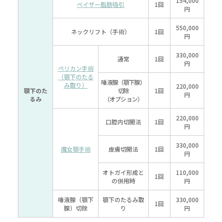
154,000
ベイザー脂肪吸引
1回
円
550,000
ネックリフト（手術）
1回
円
330,000
通常
1回
円
ペリカン手術
（顎下のたる
唾液腺（顎下腺）
み取り）
220,000
顎下のた
切除
1回
円
るみ
（オプション）
220,000
口腔内切開法
1回
円
330,000
魔女顎手術
皮膚切開法
1回
円
オトガイ形成と
110,000
1回
の併用時
円
唾液腺（顎下
顎下のたるみ取
330,000
1回
腺）切除
り
円