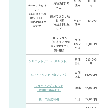
糸8本
330,000
（持続期間
1年
使用
円
バーティカル
リ
以上）
フト
（糸による中顔
傷ができない結
面リフト）
膜切開
糸8本
440,000
※持続期間は目
（持続期間
1年
使用
円
安です
以上）
オプション
片側
（糸追加／片側
1本に
33,000円
最大8本まで追
つき
加可能）
両側
220,000
シルエットリフト
（糸リフト）
8本
円
両側
ミント・リフト
（糸リフト）
99,000円
2本
ショッピングスレッド
10本
44,000円
（韓国式美容針）
顎下の脂肪吸引
1回
77,000円