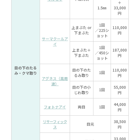
＋
1.5㎜
33,000
円
1回
上まぶた
or
110,000
／225シ
下まぶた
円
ョット
サーマクール
ア
イ
1回
上まぶた
＋
187,000
／450シ
下まぶた
円
ョット
目の下の
たる
目の下の
た
110,000
1回
み・クマ取り
るみ取り
円
アグネス
（高周
波）
目の下の
小
55,000
1回
じわ取り
円
44,000
フォトナアイ
両目
1回
円
リサーフィック
38,500
目元
ス
円
33,000