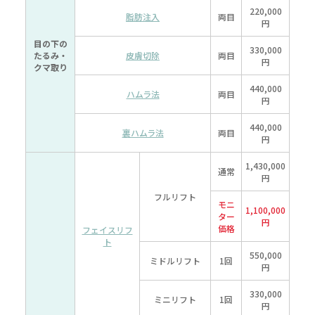
220,000
脂肪注入
両目
円
目の下の
330,000
たるみ・
皮膚切除
両目
円
クマ取り
440,000
ハムラ法
両目
円
440,000
裏ハムラ法
両目
円
1,430,000
通常
円
フルリフト
モニ
1,100,000
ター
円
価格
フェイスリフ
ト
550,000
ミドルリフト
1回
円
330,000
ミニリフト
1回
円