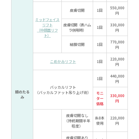
550,000
皮膚切開
1回
円
ミッドフェイス
リフト
皮膚切開
（表ハム
330,000
1回
（中顔面リフ
ラ併用時）
円
ト）
770,000
結膜切開
1回
円
220,000
こめかみリフト
1回
円
440,000
1回
円
バッカルリフト
頬のたる
（バッカルファット吊り上げ術）
モニ
330,000
み
ター
円
価格
皮膚切開なし
糸8本
220,000
（持続期間
半年
使用
円
程度）
皮膚切開あり