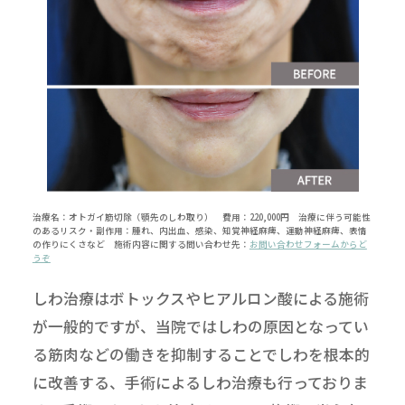
治療名：オトガイ筋切除（顎先のしわ取り） 費用：220,000円 治療に伴う可能性
のあるリスク・副作用：腫れ、内出血、感染、知覚神経麻痺、運動神経麻痺、表情
の作りにくさなど 施術内容に関する問い合わせ先：
お問い合わせフォームからど
うぞ
しわ治療はボトックスやヒアルロン酸による施術
が一般的ですが、当院ではしわの原因となってい
る筋肉などの働きを抑制することでしわを根本的
に改善する、手術によるしわ治療も行っておりま