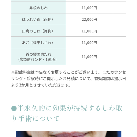
鼻根のしわ
11,000円
14,
ほうれい線（両側）
22,000円
28,
口角のしわ（片側）
11,000円
14,
あご（梅干しじわ）
11,000円
14,
首の縦の肉だれ
11,000円
14,
(広頚筋バンド・1箇所）
※記載料金は予告なく変更することがございます。またカウンセ
リング・診察時にご提示したお見積について、有効期間は提示日
より3か月とさせていただきます。
半永久的に効果が持続するしわ取
り手術について