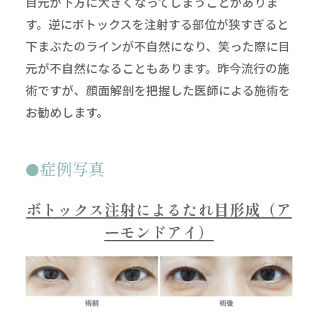
目元が下方に大きくなってしまうことがありま
す。逆にボトックスを注射する部位が狭すぎると
下まぶたのラインが不自然になり、笑った際に目
元が不自然になることもあります。昨今流行の施
術ですが、顔面解剖を把握した医師による施術を
お勧めします。
症例写真
ボトックス注射によるたれ目形成（ア
ーモンドアイ）
無料
電話
LINE
Web
相談
予約
予約
予約