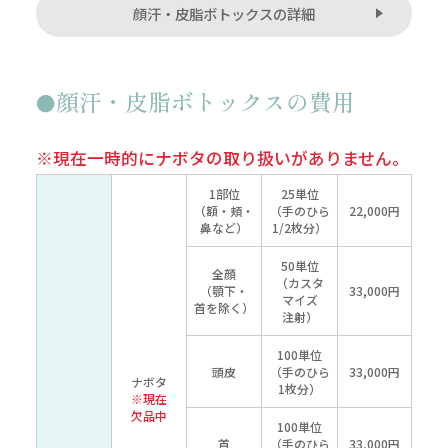
顔汗・皮脂ボトックスの詳細
顔汗・皮脂ボトックスの費用
※現在一時的にナボタの取り扱いがありません。
1部位
25単位
（額・頬・
（手のひら
22,000円
鼻など）
1/2枚分）
50単位
全顔
（カスタ
（顎下・
33,000円
マイズ
首を除く）
注射）
100単位
頭皮
（手のひら
33,000円
ナボタ
1枚分）
※現在
欠品中
100単位
首
（手のひら
33,000円