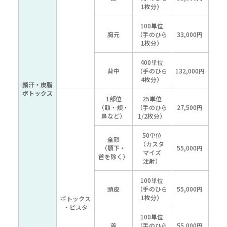
1枚分）
100単位
胸元
（手のひら
33,000円
1枚分）
400単位
背中
（手のひら
132,000円
4枚分）
顔汗・皮脂
ボトックス
1部位
25単位
（額・頬・
（手のひら
27,500円
鼻など）
1/2枚分）
50単位
全顔
（カスタ
（顎下・
55,000円
マイズ
首を除く）
注射）
100単位
頭皮
（手のひら
55,000円
1枚分）
ボトックス
・ビスタ
100単位
首
（手のひら
55,000円