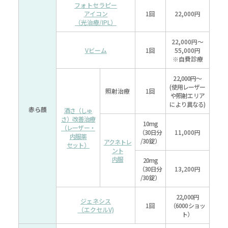
フォトセラピー
アイコン
1回
22,000円
（光治療/IPL）
22,000円～
Vビーム
1回
55,000円
※自費診療
22,000円～
(使用レーザー
照射治療
1回
や照射エリア
により異なる)
赤ら顔
酒さ（しゅ
さ）改善治療
10mg
（レーザー・
（30日分
11,000円
内服薬
/30錠）
アクネトレ
セット）
ント
内服
20mg
（30日分
13,200円
/30錠）
22,000円
ジェネシス
1回
（6000ショッ
（エクセルV)
ト）