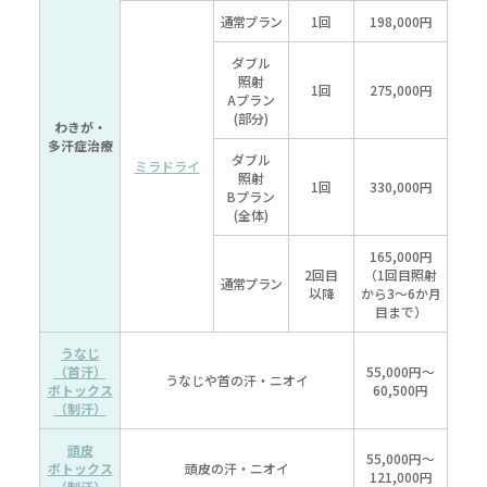
通常プラン
1回
198,000円
ダブル
照射
1回
275,000円
Aプラン
(部分)
わきが・
多汗症治療
ダブル
ミラドライ
照射
1回
330,000円
Bプラン
(全体)
165,000円
2回目
（1回目照射
通常プラン
以降
から3～6か月
目まで）
うなじ
（首汗）
55,000円～
うなじや首の汗・ニオイ
ボトックス
60,500円
（制汗）
頭皮
55,000円～
ボトックス
頭皮の汗・ニオイ
121,000円
（制汗）