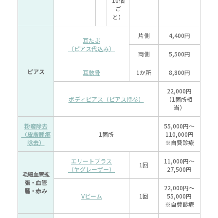
10個
ご
と）
片側
4,400円
耳たぶ
（ピアス代込み）
両側
5,500円
ピアス
耳軟骨
1か所
8,800円
22,000円
ボディピアス（ピアス持参）
（1箇所相
当）
粉瘤除去
55,000円～
（皮膚腫瘍
1箇所
110,000円
除去）
※自費診療
エリートプラス
11,000円～
1回
（ヤグレーザー）
27,500円
毛細血管拡
張
・血管
22,000円～
腫・赤み
Vビーム
1回
55,000円
※自費診療