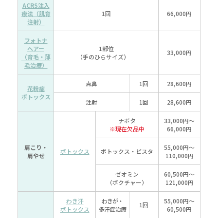
ACRS注入
療法
（肌育
1回
66,000円
注射）
フォトナ
ヘアー
1部位
33,000円
（育毛・薄
（手のひらサイズ）
毛治療）
点鼻
1回
28,600円
花粉症
ボトックス
注射
1回
28,600円
ナボタ
33,000円～
※現在欠品中
66,000円
肩こり・
55,000円～
ボトックス
ボトックス・ビスタ
肩やせ
110,000円
ゼオミン
60,500円～
（ボクチャー）
121,000円
わき汗
わきが・
55,000円～
1回
ボトックス
多汗症治療
60,500円