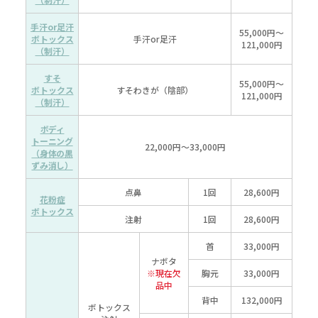
手汗or足汗
55,000円～
ボトックス
手汗or足汗
121,000円
（制汗）
すそ
55,000円～
ボトックス
すそわきが（陰部）
121,000円
（制汗）
ボディ
トーニング
22,000円～33,000円
（身体の黒
ずみ消し）
点鼻
1回
28,600円
花粉症
ボトックス
注射
1回
28,600円
首
33,000円
ナボタ
※現在欠
胸元
33,000円
品中
背中
132,000円
ボトックス