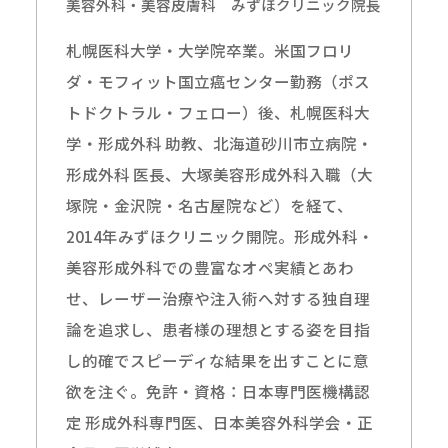
美容外科・美容皮膚科 みずほクリニック院長
札幌医科大学・大学院卒業。米国フロリ
ダ・モフィット国立癌センター勤務（ポス
トドクトラル・フェロー）後、札幌医科大
学・形成外科 助教、北海道砂川市立病院・
形成外科 医長、大塚美容形成外科入職（大
塚院・金沢院・名古屋院など）を経て、
2014年みずほクリニック開院。形成外科・
美容形成外科での豊富なオペ実績とあわ
せ、レーザー治療や注入術へ対する独自理
論を追求し、患者様の理想とする姿を目指
し的確でスピーディな結果を出すことに意
欲を注ぐ。免許・資格：日本専門医機構認
定 形成外科専門医、日本美容外科学会・正