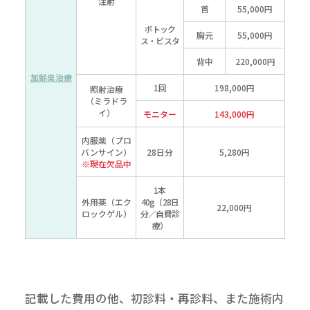
注射
首
55,000円
ボトック
胸元
55,000円
ス・
ビスタ
背中
220,000円
加齢臭治療
1回
198,000円
照射治療
（ミラドラ
イ）
モニター
143,000円
内服薬
（プロ
バンサイン）
28日分
5,280円
※現在欠品中
1本
外用薬
（エク
40g（28日
22,000円
ロックゲル）
分／自費診
療）
記載した費用の他、初診料・再診料、また施術内