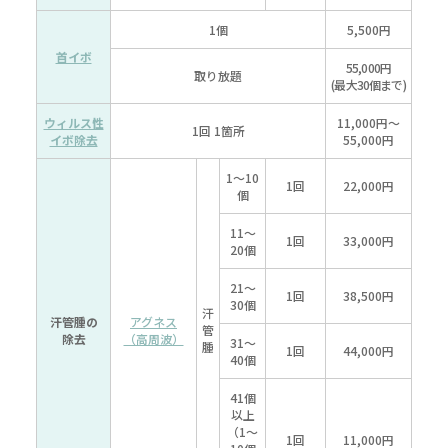
1個
5,500円
首イボ
55,000円
取り放題
(最大30個まで)
ウィルス性
11,000円～
1回 1箇所
イボ除去
55,000円
1～10
1回
22,000円
個
11～
1回
33,000円
20個
21～
1回
38,500円
30個
汗
汗管腫の
アグネス
管
除去
（高周波）
31～
腫
1回
44,000円
40個
41個
以上
（1～
1回
11,000円