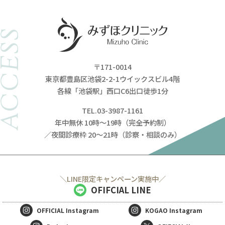
ACCESS
〒171-0014
東京都豊島区池袋2-2-1ウイックスビル4階
各線「池袋駅」西口C6出口徒歩1分
TEL.03-3987-1161
年中無休 10時～19時（完全予約制）
／夜間診療枠 20～21時（診察・相談のみ）
＼LINE限定キャンペーン実施中／
OFIFCIAL LINE
OFFICIAL
Instagram
KOGAO
Instagram