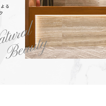
による
ク