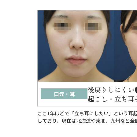
後戻りしにくい
口元・耳
起こし・立ち耳
可】
ここ1年ほどで「立ち耳にしたい」という耳
しており、現在は北海道や東北、九州など全