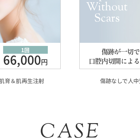
Without
Scars
1回
傷跡が一切で
66,000
口腔内切開による
円
肌育＆肌再生注射
傷跡なしで人中
CASE