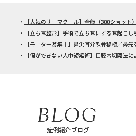
【人気のサーマクール】全顔（300ショット）15
【立ち耳整形】手術で立ち耳にする耳起こし
【モニター募集中】鼻尖耳介軟骨移植／鼻先
【傷ができない人中短縮術】口腔内切開法に
BLOG
症例紹介ブログ