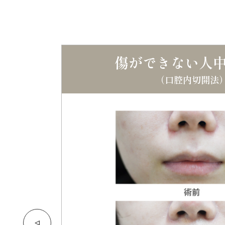
傷ができない人
（口腔内切開法
回
など