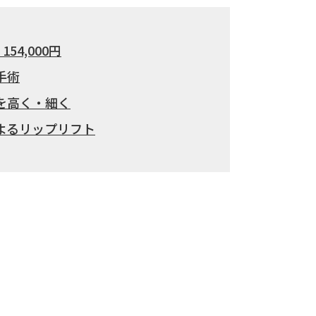
4,000円
手術
を高く・細く
よるリップリフト