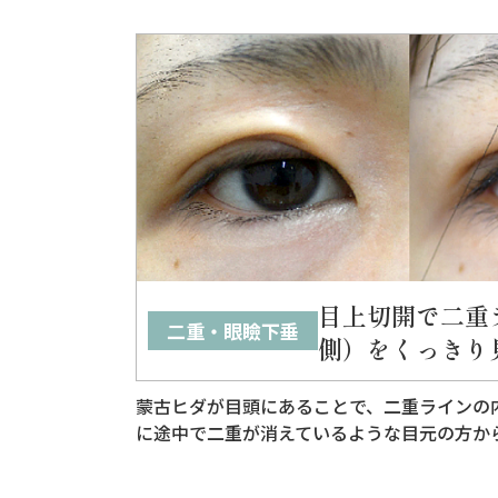
目上切開で二重
二重・眼瞼下垂
側）をくっきり
蒙古ヒダが目頭にあることで、二重ラインの
に途中で二重が消えているような目元の方か