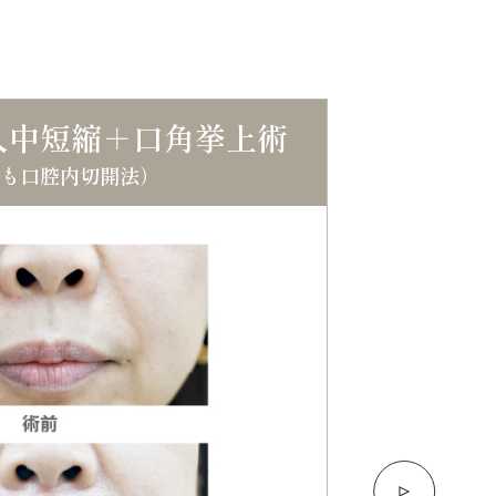
人中短縮＋口角挙上術
も口腔内切開法）