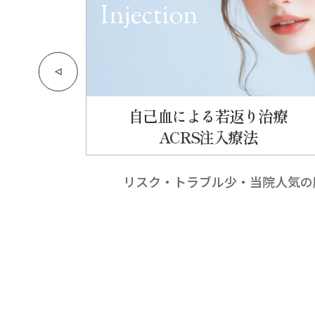
Injection
自己血による若返り治療
ACRS注入療法
円
で改善
リスク・トラブル少・当院人気の