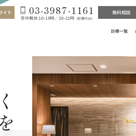
03-3987-1161
サイト
無料相談
年中無休 10-19時／20-21時
（診察のみ）
診療一覧
く
を