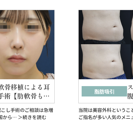
軟骨移植による耳
脂肪吸引
手術【肋軟骨も
起こし手術のご相談は急増
当院は美容外科というこ
国から…
＞続きを読む
ご指名が多い人気のメニ