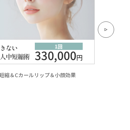
G
B
1回
きない
330,000
人中短縮術
円
短縮＆Cカールリップ＆小顔効果
3つ