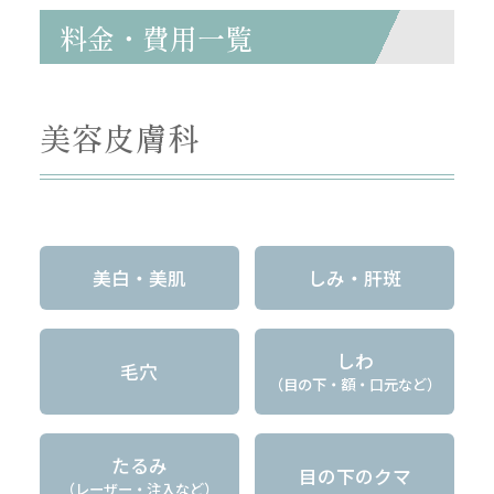
料金・費用一覧
美容皮膚科
美白・美肌
しみ・肝斑
しわ
毛穴
（目の下・額・口元など）
たるみ
目の下のクマ
（レーザー・注入など）