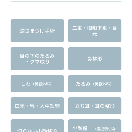
二重・眼瞼下垂・目
逆さまつげ手術
元
目の下のたるみ
鼻整形
・クマ取り
しわ
たるみ
（美容外科）
（美容外科）
口元・唇・人中短縮
立ち耳・耳の整形
小顔整
（脂肪吸引な
切らない小顔整形