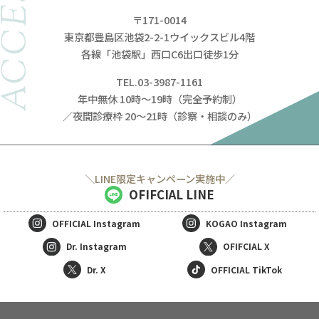
ACCESS
〒171-0014
東京都豊島区池袋2-2-1ウイックスビル4階
各線「池袋駅」西口C6出口徒歩1分
TEL.03-3987-1161
年中無休 10時～19時（完全予約制）
／夜間診療枠 20～21時（診察・相談のみ）
＼LINE限定キャンペーン実施中／
OFIFCIAL LINE
OFFICIAL
Instagram
KOGAO
Instagram
Dr. Instagram
OFIFCIAL X
Dr. X
OFFICIAL TikTok