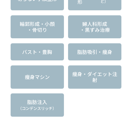
形
ど）
輪郭形成・小顔
婦人科形成
・骨切り
・黒ずみ治療
バスト・豊胸
脂肪吸引・痩身
痩身・ダイエット注
痩身マシン
射
脂肪注入
（コンデンスリッチ）