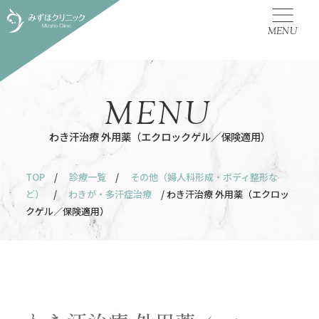
MENU
MENU
わき汗治療 外用薬（エクロックゲル／保険適用）
TOP
/
診療一覧
/
その他（婦人科形成・ボディ整形な
ど）
/
わきが・多汗症治療
/ わき汗治療 外用薬（エクロッ
クゲル／保険適用）