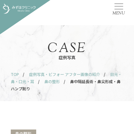
MENU
CASE
症例写真
TOP
/
症例写真・ビフォー アフター画像の紹介
/
目元・
鼻・口元・耳
/
鼻の整形
/ 鼻中隔延長術・鼻尖形成・鼻
ハンプ削り
鼻の整形