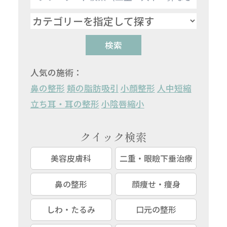
検索
人気の施術：
鼻の整形
頬の脂肪吸引
小顔整形
人中短縮
立ち耳・耳の整形
小陰唇縮小
クイック検索
美容皮膚科
二重・眼瞼下垂治療
鼻の整形
顔痩せ・痩身
しわ・たるみ
口元の整形