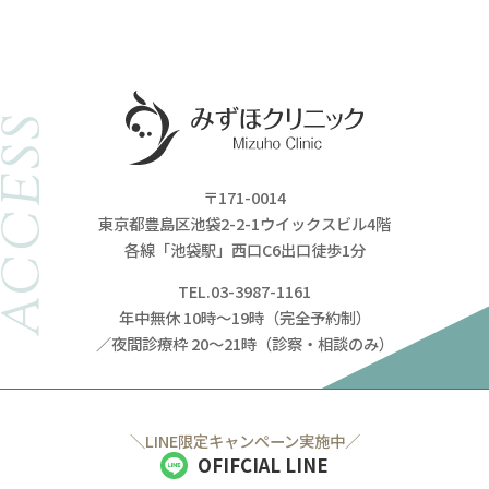
ACCESS
〒171-0014
東京都豊島区池袋2-2-1ウイックスビル4階
各線「池袋駅」西口C6出口徒歩1分
TEL.03-3987-1161
年中無休 10時～19時（完全予約制）
／夜間診療枠 20～21時（診察・相談のみ）
＼LINE限定キャンペーン実施中／
OFIFCIAL LINE