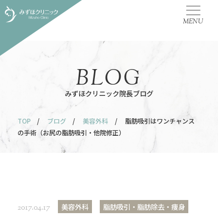
MENU
BLOG
みずほクリニック院長ブログ
TOP
/
ブログ
/
美容外科
/ 脂肪吸引はワンチャンス
の手術（お尻の脂肪吸引・他院修正）
美容外科
脂肪吸引・脂肪除去・痩身
2017.04.17