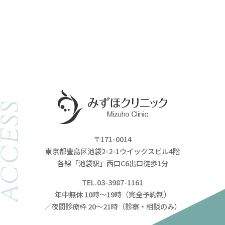
ACCESS
〒171-0014
東京都豊島区池袋2-2-1ウイックスビル4階
各線「池袋駅」西口C6出口徒歩1分
TEL.03-3987-1161
年中無休 10時～19時（完全予約制）
／夜間診療枠 20～21時（診察・相談のみ）