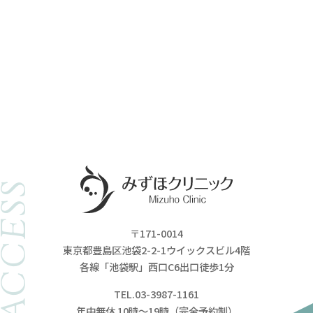
ACCESS
〒171-0014
東京都豊島区池袋2-2-1ウイックスビル4階
各線「池袋駅」西口C6出口徒歩1分
TEL.03-3987-1161
年中無休 10時～19時（完全予約制）