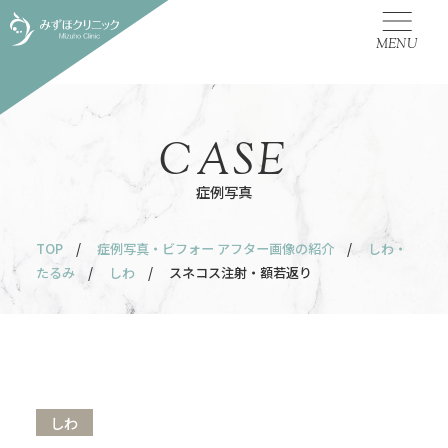
MENU
CASE
症例写真
TOP
/
症例写真・ビフォー アフター画像の紹介
/
しわ・
たるみ
/
しわ
/ スネコス注射・額若返り
しわ