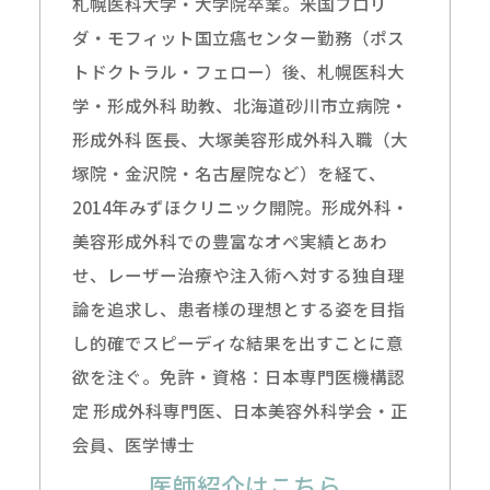
札幌医科大学・大学院卒業。米国フロリ
ダ・モフィット国立癌センター勤務（ポス
トドクトラル・フェロー）後、札幌医科大
学・形成外科 助教、北海道砂川市立病院・
形成外科 医長、大塚美容形成外科入職（大
塚院・金沢院・名古屋院など）を経て、
2014年みずほクリニック開院。形成外科・
美容形成外科での豊富なオペ実績とあわ
せ、レーザー治療や注入術へ対する独自理
論を追求し、患者様の理想とする姿を目指
し的確でスピーディな結果を出すことに意
欲を注ぐ。免許・資格：日本専門医機構認
定 形成外科専門医、日本美容外科学会・正
会員、医学博士
医師紹介はこちら