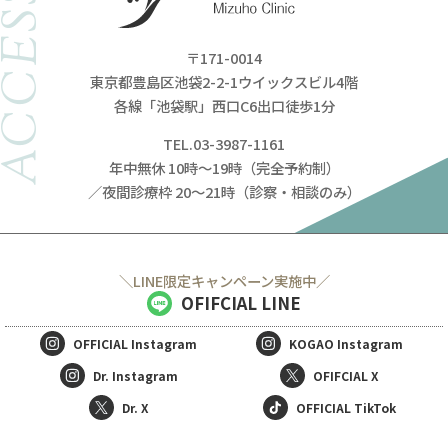
ACCESS
〒171-0014
東京都豊島区池袋2-2-1ウイックスビル4階
各線「池袋駅」西口C6出口徒歩1分
TEL.03-3987-1161
年中無休 10時～19時（完全予約制）
／夜間診療枠 20～21時（診察・相談のみ）
＼LINE限定キャンペーン実施中／
OFIFCIAL LINE
OFFICIAL
Instagram
KOGAO
Instagram
Dr. Instagram
OFIFCIAL X
Dr. X
OFFICIAL TikTok