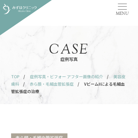
MENU
CASE
症例写真
TOP
/
症例写真・ビフォー アフター画像の紹介
/
美容皮
膚科
/
赤ら顔・毛細血管拡張症
/ VビームⅡによる毛細血
管拡張症の治療
赤ら顔・毛細血管拡張症