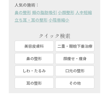
人気の施術：
鼻の整形
頬の脂肪吸引
小顔整形
人中短縮
立ち耳・耳の整形
小陰唇縮小
クイック検索
美容皮膚科
二重・眼瞼下垂治療
鼻の整形
顔痩せ・痩身
しわ・たるみ
口元の整形
耳の整形
その他