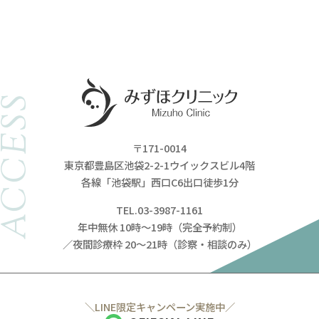
ACCESS
〒171-0014
東京都豊島区池袋2-2-1ウイックスビル4階
各線「池袋駅」西口C6出口徒歩1分
TEL.03-3987-1161
年中無休 10時～19時（完全予約制）
／夜間診療枠 20～21時（診察・相談のみ）
＼LINE限定キャンペーン実施中／