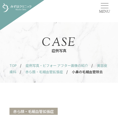
MENU
CASE
症例写真
TOP
/
症例写真・ビフォー アフター画像の紹介
/
美容皮
膚科
/
赤ら顔・毛細血管拡張症
/ 小鼻の毛細血管除去
赤ら顔・毛細血管拡張症