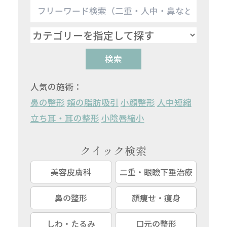
検索
人気の施術：
鼻の整形
頬の脂肪吸引
小顔整形
人中短縮
立ち耳・耳の整形
小陰唇縮小
クイック検索
美容皮膚科
二重・眼瞼下垂治療
鼻の整形
顔痩せ・痩身
しわ・たるみ
口元の整形