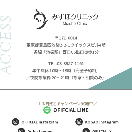
ACCESS
〒171-0014
東京都豊島区池袋2-2-1ウイックスビル4階
各線「池袋駅」西口C6出口徒歩1分
TEL.03-3987-1161
年中無休 10時～19時（完全予約制）
／夜間診療枠 20～21時（診察・相談のみ）
＼LINE限定キャンペーン実施中／
OFIFCIAL LINE
OFFICIAL
Instagram
KOGAO
Instagram
Dr. Instagram
OFIFCIAL X