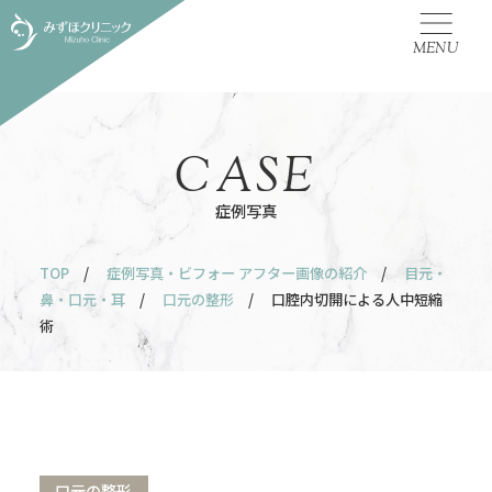
MENU
CASE
症例写真
TOP
/
症例写真・ビフォー アフター画像の紹介
/
目元・
鼻・口元・耳
/
口元の整形
/ 口腔内切開による人中短縮
術
口元の整形