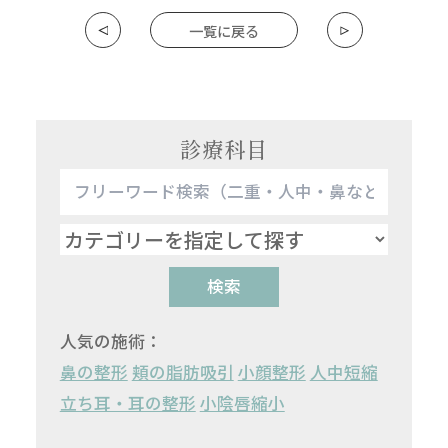
一覧に戻る
診療科目
検索
人気の施術：
鼻の整形
頬の脂肪吸引
小顔整形
人中短縮
立ち耳・耳の整形
小陰唇縮小