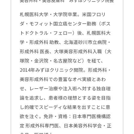
美容外科・美容皮膚科 みずほクリニック院長
札幌医科大学・大学院卒業。米国フロリ
ダ・モフィット国立癌センター勤務（ポス
トドクトラル・フェロー）後、札幌医科大
学・形成外科 助教、北海道砂川市立病院・
形成外科 医長、大塚美容形成外科入職（大
塚院・金沢院・名古屋院など）を経て、
2014年みずほクリニック開院。形成外科・
美容形成外科での豊富なオペ実績とあわ
せ、レーザー治療や注入術へ対する独自理
論を追求し、患者様の理想とする姿を目指
し的確でスピーディな結果を出すことに意
欲を注ぐ。免許・資格：日本専門医機構認
定 形成外科専門医、日本美容外科学会・正