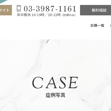
03-3987-1161
サイト
無料相談
年中無休 10-19時／20-21時
（診察のみ）
診療一覧
CASE
症例写真