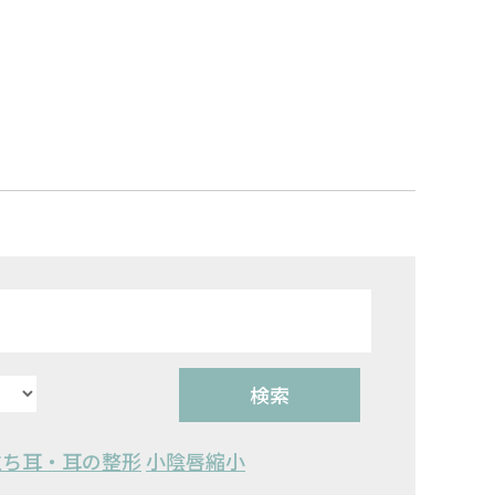
検索
立ち耳・耳の整形
小陰唇縮小