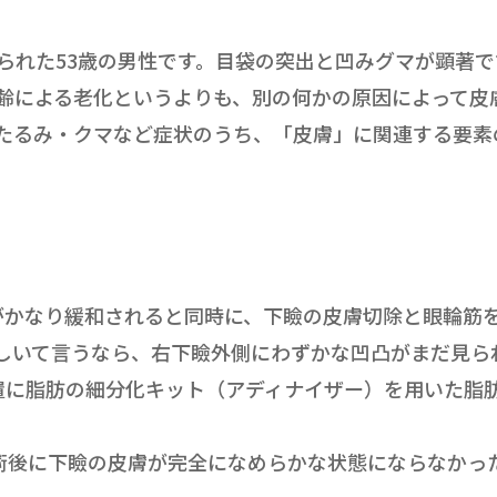
られた53歳の男性です。目袋の突出と凹みグマが顕著
齢による老化というよりも、別の何かの原因によって皮
たるみ・クマなど症状のうち、「皮膚」に関連する要素
がかなり緩和されると同時に、下瞼の皮膚切除と眼輪筋
いて言うなら、右下瞼外側にわずかな凹凸がまだ見られるの
、この位置に脂肪の細分化キット（アディナイザー）を用いた
術後に下瞼の皮膚が完全になめらかな状態にならなかっ