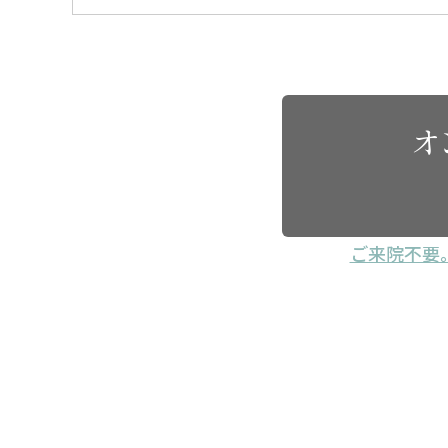
オ
ご来院不要