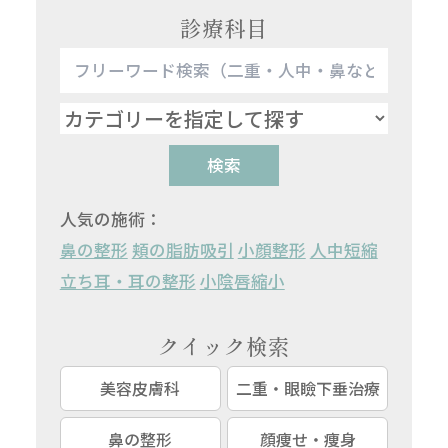
診療科目
検索
人気の施術：
鼻の整形
頬の脂肪吸引
小顔整形
人中短縮
立ち耳・耳の整形
小陰唇縮小
クイック検索
美容皮膚科
二重・眼瞼下垂治療
鼻の整形
顔痩せ・痩身