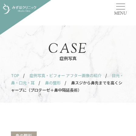
MENU
CASE
症例写真
TOP
/
症例写真・ビフォー アフター画像の紹介
/
目元・
鼻・口元・耳
/
鼻の整形
/ 鼻スジから鼻先までを高くシ
ャープに（プロテーゼ＋鼻中隔延長術）
鼻の整形