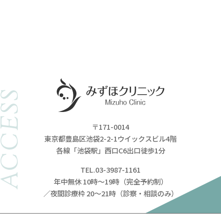
ACCESS
〒171-0014
東京都豊島区池袋2-2-1ウイックスビル4階
各線「池袋駅」西口C6出口徒歩1分
TEL.03-3987-1161
年中無休 10時～19時（完全予約制）
／夜間診療枠 20～21時（診察・相談のみ）