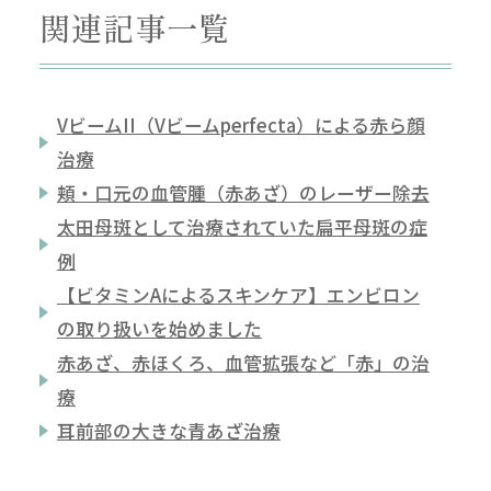
関連記事一覧
VビームII（Vビームperfecta）による赤ら顔
治療
頬・口元の血管腫（赤あざ）のレーザー除去
太田母斑として治療されていた扁平母斑の症
例
【ビタミンAによるスキンケア】エンビロン
の取り扱いを始めました
赤あざ、赤ほくろ、血管拡張など「赤」の治
療
耳前部の大きな青あざ治療