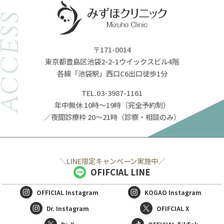
ACCESS
〒171-0014
東京都豊島区池袋2-2-1ウイックスビル4階
各線「池袋駅」西口C6出口徒歩1分
TEL.03-3987-1161
年中無休 10時～19時（完全予約制）
／夜間診療枠 20～21時（診察・相談のみ）
＼LINE限定キャンペーン実施中／
OFIFCIAL LINE
OFFICIAL
Instagram
KOGAO
Instagram
Dr. Instagram
OFIFCIAL X