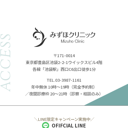
ACCESS
〒171-0014
東京都豊島区池袋2-2-1ウイックスビル4階
各線「池袋駅」西口C6出口徒歩1分
TEL.03-3987-1161
年中無休 10時～19時（完全予約制）
／夜間診療枠 20～21時（診察・相談のみ）
＼LINE限定キャンペーン実施中／
OFIFCIAL LINE