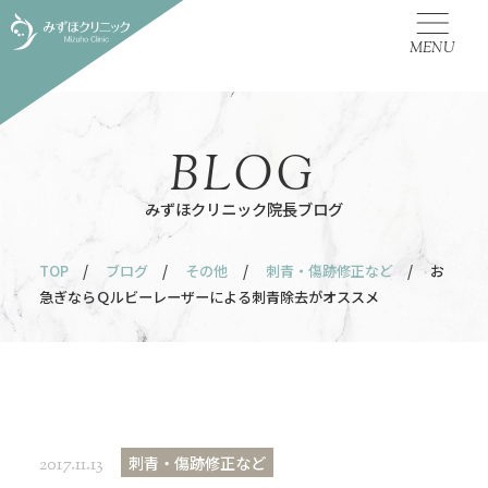
MENU
BLOG
みずほクリニック院長ブログ
TOP
/
ブログ
/
その他
/
刺青・傷跡修正など
/ お
急ぎならＱルビーレーザーによる刺青除去がオススメ
刺青・傷跡修正など
2017.11.13