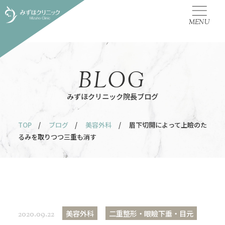
MENU
BLOG
みずほクリニック院長ブログ
TOP
/
ブログ
/
美容外科
/ 眉下切開によって上瞼のた
るみを取りつつ三重も消す
美容外科
二重整形・眼瞼下垂・目元
2020.09.22