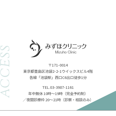
ACCESS
〒171-0014
東京都豊島区池袋2-2-1ウイックスビル4階
各線「池袋駅」西口C6出口徒歩1分
TEL.03-3987-1161
年中無休 10時～19時（完全予約制）
／夜間診療枠 20～21時（診察・相談のみ）