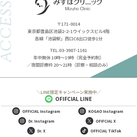
ACCESS
〒171-0014
東京都豊島区池袋2-2-1ウイックスビル4階
各線「池袋駅」西口C6出口徒歩1分
TEL.03-3987-1161
年中無休 10時～19時（完全予約制）
／夜間診療枠 20～21時（診察・相談のみ）
＼LINE限定キャンペーン実施中／
OFIFCIAL LINE
OFFICIAL
Instagram
KOGAO
Instagram
Dr. Instagram
OFIFCIAL X
Dr. X
OFFICIAL TikTok