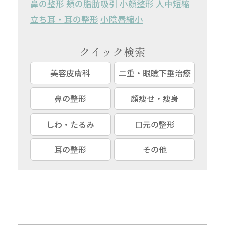
鼻の整形
頬の脂肪吸引
小顔整形
人中短縮
立ち耳・耳の整形
小陰唇縮小
クイック検索
美容皮膚科
二重・眼瞼下垂治療
鼻の整形
顔痩せ・痩身
しわ・たるみ
口元の整形
耳の整形
その他