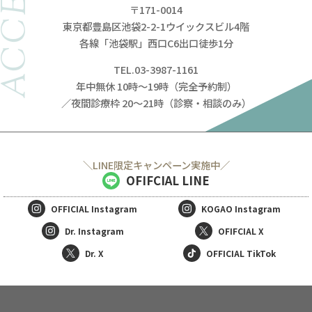
ACCESS
〒171-0014
東京都豊島区池袋2-2-1ウイックスビル4階
各線「池袋駅」西口C6出口徒歩1分
TEL.03-3987-1161
年中無休 10時～19時（完全予約制）
／夜間診療枠 20～21時（診察・相談のみ）
＼LINE限定キャンペーン実施中／
OFIFCIAL LINE
OFFICIAL
Instagram
KOGAO
Instagram
Dr. Instagram
OFIFCIAL X
Dr. X
OFFICIAL TikTok