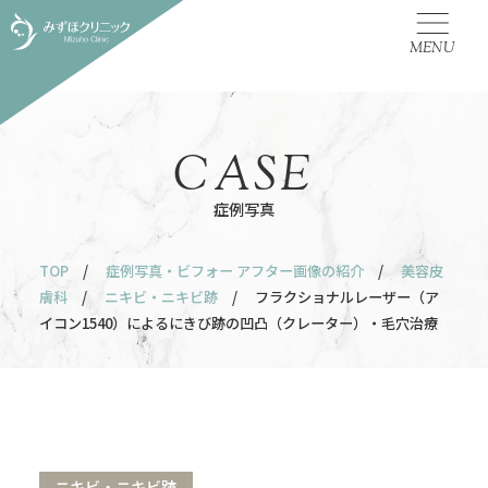
MENU
CASE
症例写真
TOP
/
症例写真・ビフォー アフター画像の紹介
/
美容皮
膚科
/
ニキビ・ニキビ跡
/ フラクショナルレーザー（ア
イコン1540）によるにきび跡の凹凸（クレーター）・毛穴治療
ニキビ・ニキビ跡