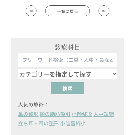
一覧に戻る
診療科目
検索
人気の施術：
鼻の整形
頬の脂肪吸引
小顔整形
人中短縮
立ち耳・耳の整形
小陰唇縮小