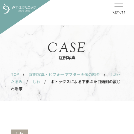
MENU
CASE
症例写真
TOP
/
症例写真・ビフォー アフター画像の紹介
/
しわ・
たるみ
/
しわ
/ ボトックスによる下まぶた目頭側の縦じ
わ治療
しわ