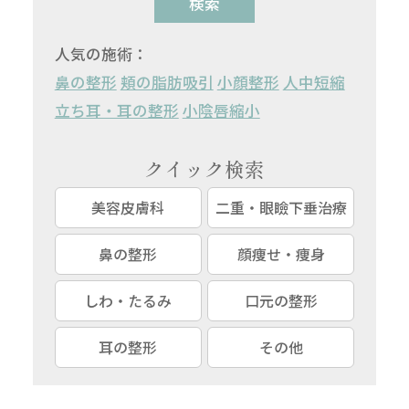
検索
人気の施術：
鼻の整形
頬の脂肪吸引
小顔整形
人中短縮
立ち耳・耳の整形
小陰唇縮小
クイック検索
美容皮膚科
二重・眼瞼下垂治療
鼻の整形
顔痩せ・痩身
しわ・たるみ
口元の整形
耳の整形
その他