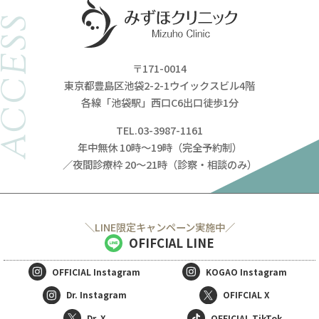
ACCESS
〒171-0014
東京都豊島区池袋2-2-1ウイックスビル4階
各線「池袋駅」西口C6出口徒歩1分
TEL.03-3987-1161
年中無休 10時～19時（完全予約制）
／夜間診療枠 20～21時（診察・相談のみ）
＼LINE限定キャンペーン実施中／
OFIFCIAL LINE
OFFICIAL
Instagram
KOGAO
Instagram
Dr. Instagram
OFIFCIAL X
Dr. X
OFFICIAL TikTok