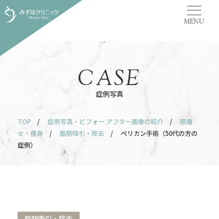
MENU
CASE
症例写真
TOP
/
症例写真・ビフォー アフター画像の紹介
/
顔痩
せ・痩身
/
脂肪吸引・除去
/ ペリカン手術（50代の方の
症例）
脂肪吸引・除去