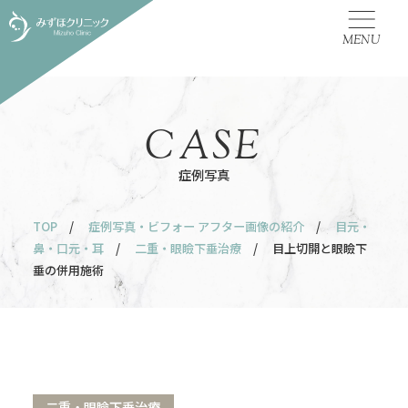
MENU
CASE
症例写真
TOP
/
症例写真・ビフォー アフター画像の紹介
/
目元・
鼻・口元・耳
/
二重・眼瞼下垂治療
/ 目上切開と眼瞼下
垂の併用施術
二重・眼瞼下垂治療