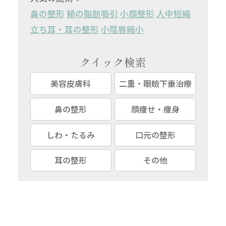
鼻の整形
頬の脂肪吸引
小顔整形
人中短縮
立ち耳・耳の整形
小陰唇縮小
クイック検索
美容皮膚科
二重・眼瞼下垂治療
鼻の整形
顔痩せ・痩身
しわ・たるみ
口元の整形
耳の整形
その他