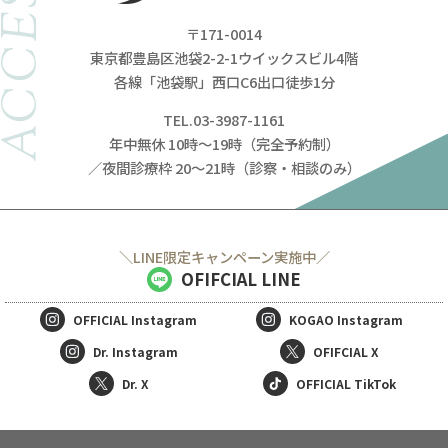
ACCESS
〒171-0014
東京都豊島区池袋2-2-1ウイックスビル4階
各線「池袋駅」西口C6出口徒歩1分
TEL.03-3987-1161
年中無休 10時～19時（完全予約制）
／夜間診療枠 20～21時（診察・相談のみ）
＼LINE限定キャンペーン実施中／
OFIFCIAL LINE
OFFICIAL
Instagram
KOGAO
Instagram
Dr. Instagram
OFIFCIAL X
Dr. X
OFFICIAL TikTok