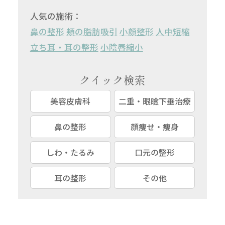
人気の施術：
鼻の整形
頬の脂肪吸引
小顔整形
人中短縮
立ち耳・耳の整形
小陰唇縮小
クイック検索
美容皮膚科
二重・眼瞼下垂治療
鼻の整形
顔痩せ・痩身
しわ・たるみ
口元の整形
耳の整形
その他