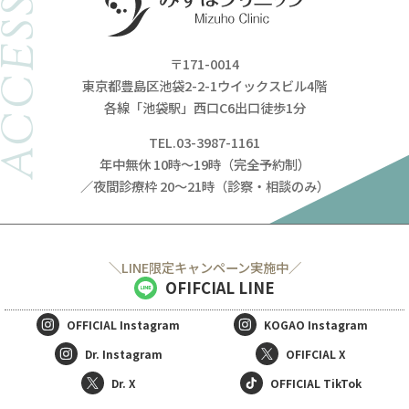
ACCESS
〒171-0014
東京都豊島区池袋2-2-1ウイックスビル4階
各線「池袋駅」西口C6出口徒歩1分
TEL.03-3987-1161
年中無休 10時～19時（完全予約制）
／夜間診療枠 20～21時（診察・相談のみ）
＼LINE限定キャンペーン実施中／
OFIFCIAL LINE
OFFICIAL
Instagram
KOGAO
Instagram
Dr. Instagram
OFIFCIAL X
Dr. X
OFFICIAL TikTok