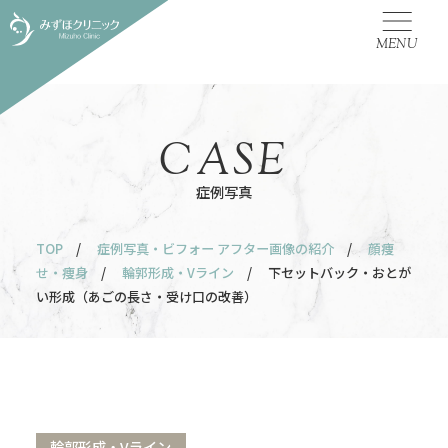
MENU
CASE
症例写真
TOP
/
症例写真・ビフォー アフター画像の紹介
/
顔痩
せ・痩身
/
輪郭形成・Vライン
/ 下セットバック・おとが
い形成（あごの長さ・受け口の改善）
輪郭形成・Vライン