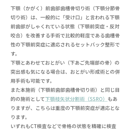
下顎（かがく）前歯部歯槽骨切り術（下顎分節骨
切り術）は、一般的に「受け口」と言われる下顎
前歯部がしゃくれている状態（下顎前突症・反対
咬合）を改善する手術で比較的軽度である歯槽骨
性の下顎前突症に適応されるセットバック整形で
す。
下顎とあわせておとがい（下あご先端部の骨）の
突出感も気になる場合は、おとがい形成術との併
用手術も可能です。
また本施術（下顎前歯部歯槽骨切り術）と同じ目
的の施術として
下顎枝矢状分割術（SSRO）
もあ
りますが、こちらは重度の下顎前突症が適応とな
ります。
いずれもCT検査などで骨格の状態を精確に検査