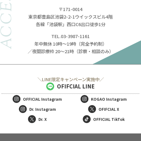
ACCESS
〒171-0014
東京都豊島区池袋2-2-1ウイックスビル4階
各線「池袋駅」西口C6出口徒歩1分
TEL.03-3987-1161
年中無休 10時～19時（完全予約制）
／夜間診療枠 20～21時（診察・相談のみ）
＼LINE限定キャンペーン実施中／
OFIFCIAL LINE
OFFICIAL
Instagram
KOGAO
Instagram
Dr. Instagram
OFIFCIAL X
Dr. X
OFFICIAL TikTok