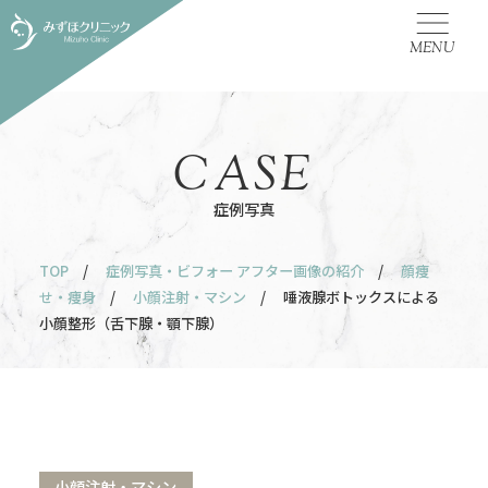
MENU
CASE
症例写真
TOP
/
症例写真・ビフォー アフター画像の紹介
/
顔痩
せ・痩身
/
小顔注射・マシン
/ 唾液腺ボトックスによる
小顔整形（舌下腺・顎下腺）
小顔注射・マシン