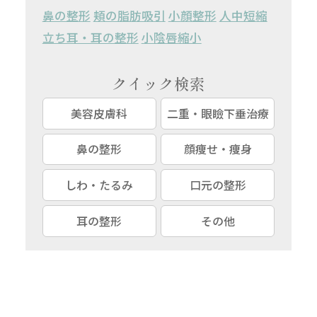
鼻の整形
頬の脂肪吸引
小顔整形
人中短縮
立ち耳・耳の整形
小陰唇縮小
クイック検索
美容皮膚科
二重・眼瞼下垂治療
鼻の整形
顔痩せ・痩身
しわ・たるみ
口元の整形
耳の整形
その他