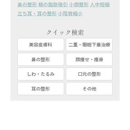
鼻の整形
頬の脂肪吸引
小顔整形
人中短縮
立ち耳・耳の整形
小陰唇縮小
クイック検索
美容皮膚科
二重・眼瞼下垂治療
鼻の整形
顔痩せ・痩身
しわ・たるみ
口元の整形
耳の整形
その他