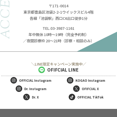
ACCESS
〒171-0014
東京都豊島区池袋2-2-1ウイックスビル4階
各線「池袋駅」西口C6出口徒歩1分
TEL.03-3987-1161
年中無休 10時～19時（完全予約制）
／夜間診療枠 20～21時（診察・相談のみ）
＼LINE限定キャンペーン実施中／
OFIFCIAL LINE
OFFICIAL
Instagram
KOGAO
Instagram
Dr. Instagram
OFIFCIAL X
Dr. X
OFFICIAL TikTok