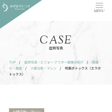
MENU
CASE
症例写真
TOP
/
症例写真・ビフォー アフター画像の紹介
/
顔痩
せ・痩身
/
小顔注射・マシン
/ 咬筋ボトックス（エラボ
トックス）
小顔注射・マシン