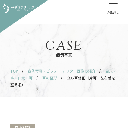
MENU
CASE
症例写真
TOP
/
症例写真・ビフォー アフター画像の紹介
/
目元・
鼻・口元・耳
/
耳の整形
/ 立ち耳修正（片耳／左右差を
整える）
耳の整形