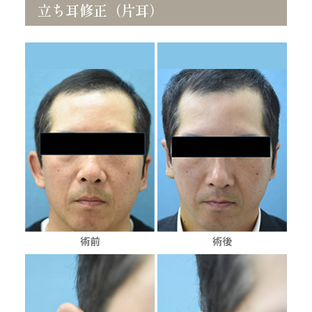
立ち耳修正（片耳）