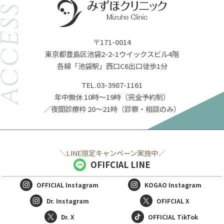
ACCESS
〒171-0014
東京都豊島区池袋2-2-1ウイックスビル4階
各線「池袋駅」西口C6出口徒歩1分
TEL.03-3987-1161
年中無休 10時～19時（完全予約制）
／夜間診療枠 20～21時（診察・相談のみ）
＼LINE限定キャンペーン実施中／
OFIFCIAL LINE
OFFICIAL
Instagram
KOGAO
Instagram
Dr. Instagram
OFIFCIAL X
Dr. X
OFFICIAL TikTok