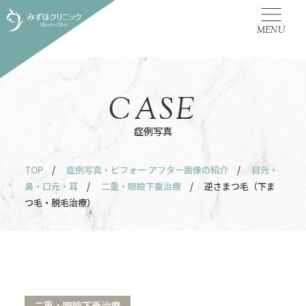
MENU
CASE
症例写真
TOP
/
症例写真・ビフォー アフター画像の紹介
/
目元・
鼻・口元・耳
/
二重・眼瞼下垂治療
/ 逆さまつ毛（下ま
つ毛・脱毛治療）
二重・眼瞼下垂治療