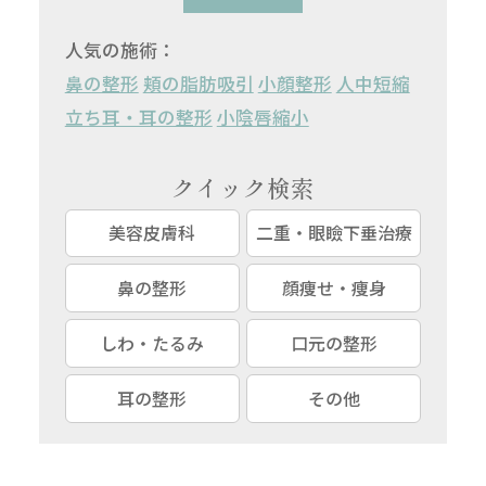
人気の施術：
鼻の整形
頬の脂肪吸引
小顔整形
人中短縮
立ち耳・耳の整形
小陰唇縮小
クイック検索
美容皮膚科
二重・眼瞼下垂治療
鼻の整形
顔痩せ・痩身
しわ・たるみ
口元の整形
耳の整形
その他