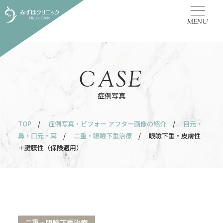
MENU
CASE
症例写真
TOP
/
症例写真・ビフォー アフター画像の紹介
/
目元・
鼻・口元・耳
/
二重・眼瞼下垂治療
/ 眼瞼下垂・皮膚性
＋腱膜性（保険適用）
二重・眼瞼下垂治療