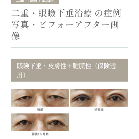
二重・眼瞼下垂治療 の症例
写真・ビフォーアフター画
像
眼瞼下垂・皮膚性＋腱膜性（保険適
用）