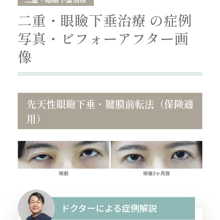
二重・眼瞼下垂治療 の症例
写真・ビフォーアフター画
像
先天性眼瞼下垂・腱膜前転法（保険適
用）
ドクターによる症例解説