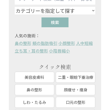
検索
人気の施術：
鼻の整形
頬の脂肪吸引
小顔整形
人中短縮
立ち耳・耳の整形
小陰唇縮小
クイック検索
美容皮膚科
二重・眼瞼下垂治療
鼻の整形
顔痩せ・痩身
しわ・たるみ
口元の整形