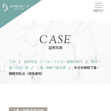
MENU
CASE
症例写真
TOP
/
症例写真・ビフォー アフター画像の紹介
/
目元・
鼻・口元・耳
/
二重・眼瞼下垂治療
/ 先天性眼瞼下垂・
腱膜前転法（保険適用）
二重・眼瞼下垂治療