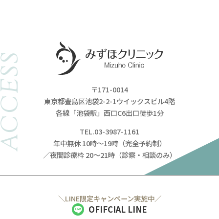
ACCESS
〒171-0014
東京都豊島区池袋2-2-1ウイックスビル4階
各線「池袋駅」西口C6出口徒歩1分
TEL.03-3987-1161
年中無休 10時～19時（完全予約制）
／夜間診療枠 20～21時（診察・相談のみ）
＼LINE限定キャンペーン実施中／
OFIFCIAL LINE