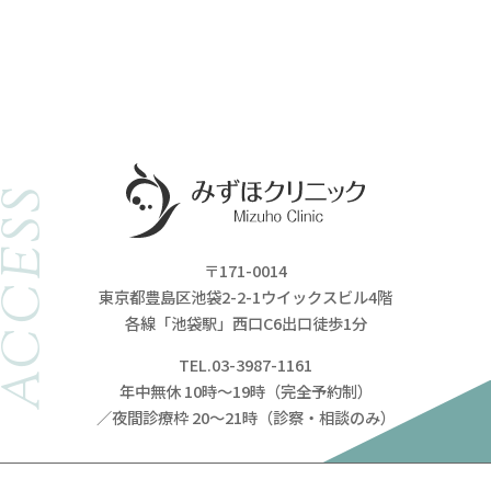
ACCESS
〒171-0014
東京都豊島区池袋2-2-1ウイックスビル4階
各線「池袋駅」西口C6出口徒歩1分
TEL.03-3987-1161
年中無休 10時～19時（完全予約制）
／夜間診療枠 20～21時（診察・相談のみ）