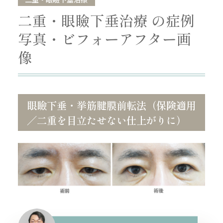
二重・眼瞼下垂治療 の症例
写真・ビフォーアフター画
像
眼瞼下垂・挙筋腱膜前転法（保険適用
／二重を目立たせない仕上がりに）