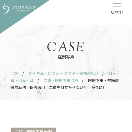
MENU
CASE
症例写真
TOP
/
症例写真・ビフォー アフター画像の紹介
/
目元・
鼻・口元・耳
/
二重・眼瞼下垂治療
/ 眼瞼下垂・挙筋腱
膜前転法（保険適用／二重を目立たせない仕上がりに）
二重・眼瞼下垂治療