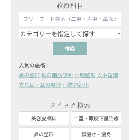
診療科目
検索
人気の施術：
鼻の整形
頬の脂肪吸引
小顔整形
人中短縮
立ち耳・耳の整形
小陰唇縮小
クイック検索
美容皮膚科
二重・眼瞼下垂治療
鼻の整形
顔痩せ・痩身