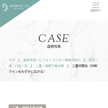
MENU
CASE
症例写真
TOP
/
症例写真・ビフォー アフター画像の紹介
/
目元・
鼻・口元・耳
/
二重・眼瞼下垂治療
/ 二重切開法（内側
ラインをわずかに広げる）
二重・眼瞼下垂治療