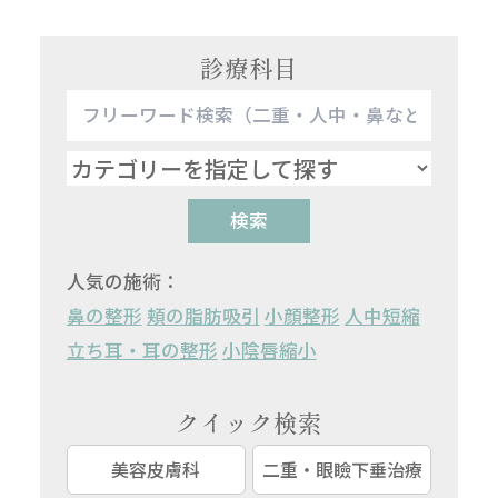
診療科目
検索
人気の施術：
鼻の整形
頬の脂肪吸引
小顔整形
人中短縮
立ち耳・耳の整形
小陰唇縮小
クイック検索
美容皮膚科
二重・眼瞼下垂治療