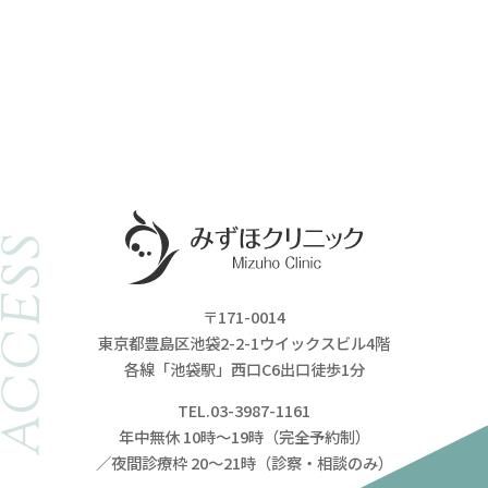
ACCESS
〒171-0014
東京都豊島区池袋2-2-1ウイックスビル4階
各線「池袋駅」西口C6出口徒歩1分
TEL.03-3987-1161
年中無休 10時～19時（完全予約制）
／夜間診療枠 20～21時（診察・相談のみ）