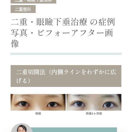
二重整形
二重・眼瞼下垂治療 の症例
写真・ビフォーアフター画
像
二重切開法（内側ラインをわずかに広
げる）