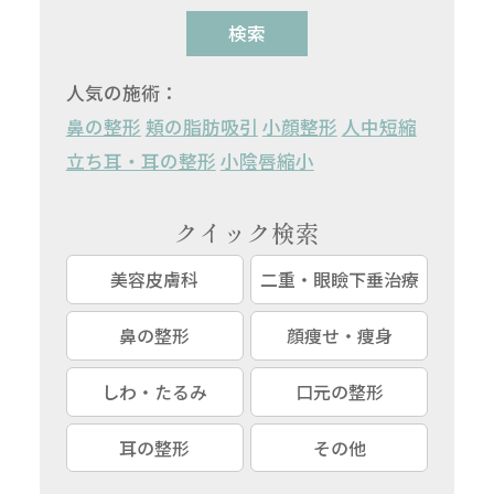
検索
人気の施術：
鼻の整形
頬の脂肪吸引
小顔整形
人中短縮
立ち耳・耳の整形
小陰唇縮小
クイック検索
美容皮膚科
二重・眼瞼下垂治療
鼻の整形
顔痩せ・痩身
しわ・たるみ
口元の整形
耳の整形
その他