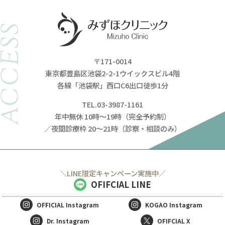
ACCESS
〒171-0014
東京都豊島区池袋2-2-1ウイックスビル4階
各線「池袋駅」西口C6出口徒歩1分
TEL.03-3987-1161
年中無休 10時～19時（完全予約制）
／夜間診療枠 20～21時（診察・相談のみ）
＼LINE限定キャンペーン実施中／
OFIFCIAL LINE
OFFICIAL
Instagram
KOGAO
Instagram
Dr. Instagram
OFIFCIAL X