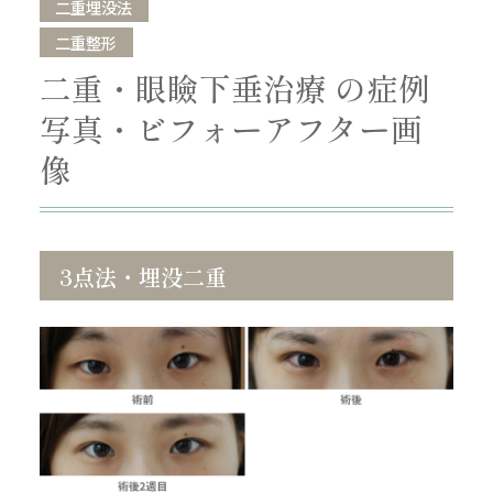
二重埋没法
二重整形
二重・眼瞼下垂治療 の症例
写真・ビフォーアフター画
像
3点法・埋没二重