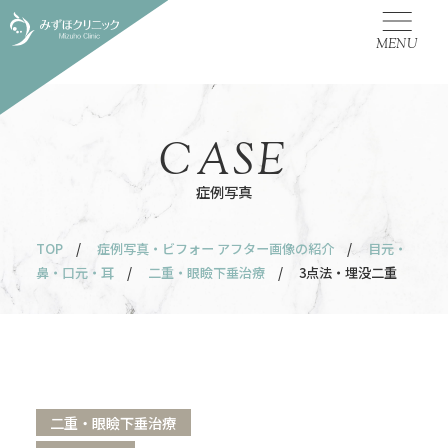
MENU
CASE
症例写真
TOP
/
症例写真・ビフォー アフター画像の紹介
/
目元・
鼻・口元・耳
/
二重・眼瞼下垂治療
/ 3点法・埋没二重
二重・眼瞼下垂治療