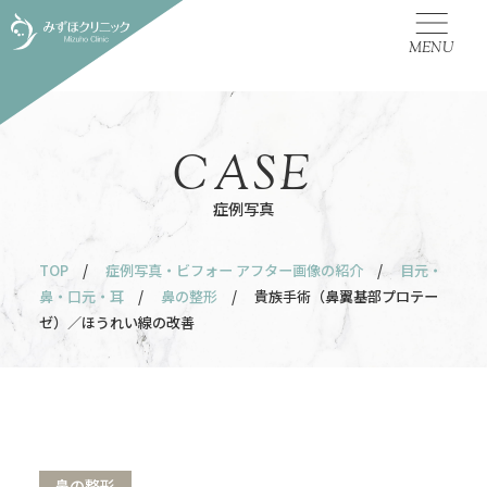
MENU
CASE
症例写真
TOP
/
症例写真・ビフォー アフター画像の紹介
/
目元・
鼻・口元・耳
/
鼻の整形
/ 貴族手術（鼻翼基部プロテー
ゼ）／ほうれい線の改善
鼻の整形