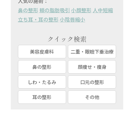
人気の施術：
鼻の整形
頬の脂肪吸引
小顔整形
人中短縮
立ち耳・耳の整形
小陰唇縮小
クイック検索
美容皮膚科
二重・眼瞼下垂治療
鼻の整形
顔痩せ・痩身
しわ・たるみ
口元の整形
耳の整形
その他