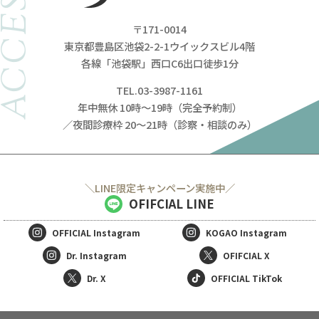
ACCESS
〒171-0014
東京都豊島区池袋2-2-1ウイックスビル4階
各線「池袋駅」西口C6出口徒歩1分
TEL.03-3987-1161
年中無休 10時～19時（完全予約制）
／夜間診療枠 20～21時（診察・相談のみ）
＼LINE限定キャンペーン実施中／
OFIFCIAL LINE
OFFICIAL
Instagram
KOGAO
Instagram
Dr. Instagram
OFIFCIAL X
Dr. X
OFFICIAL TikTok