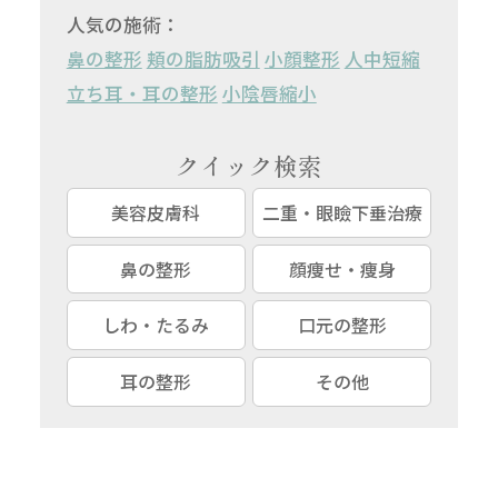
人気の施術：
鼻の整形
頬の脂肪吸引
小顔整形
人中短縮
立ち耳・耳の整形
小陰唇縮小
クイック検索
美容皮膚科
二重・眼瞼下垂治療
鼻の整形
顔痩せ・痩身
しわ・たるみ
口元の整形
耳の整形
その他