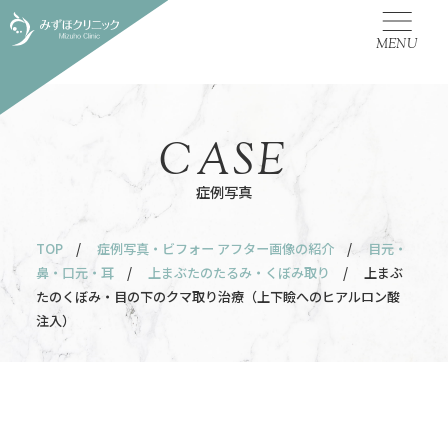
MENU
CASE
症例写真
TOP
/
症例写真・ビフォー アフター画像の紹介
/
目元・
鼻・口元・耳
/
上まぶたのたるみ・くぼみ取り
/ 上まぶ
たのくぼみ・目の下のクマ取り治療（上下瞼へのヒアルロン酸
注入）