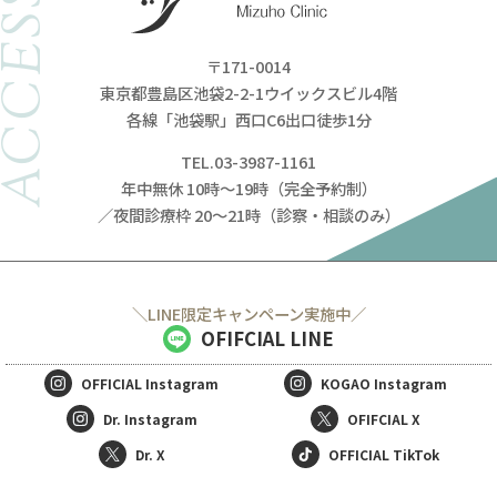
ACCESS
〒171-0014
東京都豊島区池袋2-2-1ウイックスビル4階
各線「池袋駅」西口C6出口徒歩1分
TEL.03-3987-1161
年中無休 10時～19時（完全予約制）
／夜間診療枠 20～21時（診察・相談のみ）
＼LINE限定キャンペーン実施中／
OFIFCIAL LINE
OFFICIAL
Instagram
KOGAO
Instagram
Dr. Instagram
OFIFCIAL X
Dr. X
OFFICIAL TikTok