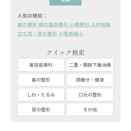
人気の施術：
鼻の整形
頬の脂肪吸引
小顔整形
人中短縮
立ち耳・耳の整形
小陰唇縮小
クイック検索
美容皮膚科
二重・眼瞼下垂治療
鼻の整形
顔痩せ・痩身
しわ・たるみ
口元の整形
耳の整形
その他