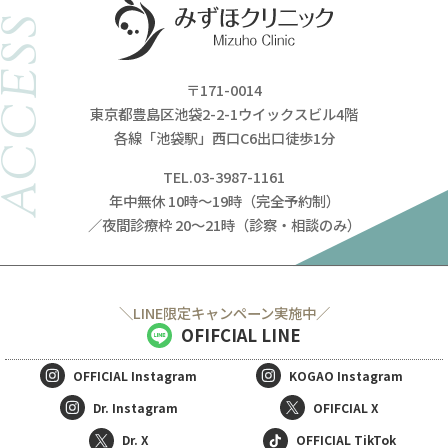
ACCESS
〒171-0014
東京都豊島区池袋2-2-1ウイックスビル4階
各線「池袋駅」西口C6出口徒歩1分
TEL.03-3987-1161
年中無休 10時～19時（完全予約制）
／夜間診療枠 20～21時（診察・相談のみ）
＼LINE限定キャンペーン実施中／
OFIFCIAL LINE
OFFICIAL
Instagram
KOGAO
Instagram
Dr. Instagram
OFIFCIAL X
Dr. X
OFFICIAL TikTok