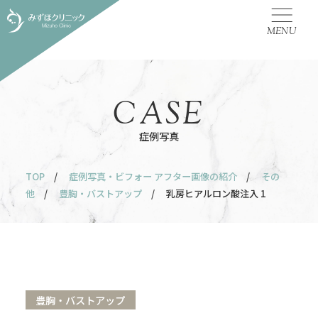
MENU
CASE
症例写真
TOP
/
症例写真・ビフォー アフター画像の紹介
/
その
他
/
豊胸・バストアップ
/ 乳房ヒアルロン酸注入 1
豊胸・バストアップ