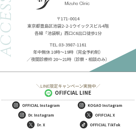
ACCESS
〒171-0014
東京都豊島区池袋2-2-1ウイックスビル4階
各線「池袋駅」西口C6出口徒歩1分
TEL.03-3987-1161
年中無休 10時～19時（完全予約制）
／夜間診療枠 20～21時（診察・相談のみ）
＼LINE限定キャンペーン実施中／
OFIFCIAL LINE
OFFICIAL
Instagram
KOGAO
Instagram
Dr. Instagram
OFIFCIAL X
Dr. X
OFFICIAL TikTok