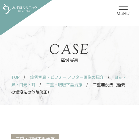
MENU
CASE
症例写真
TOP
/
症例写真・ビフォー アフター画像の紹介
/
目元・
鼻・口元・耳
/
二重・眼瞼下垂治療
/ 二重埋没法（過去
の埋没法の他院修正）
二重・眼瞼下垂治療