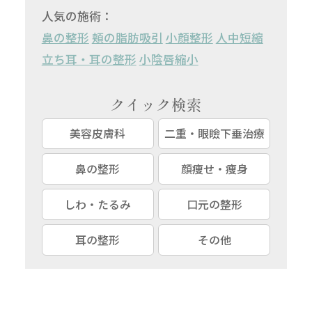
人気の施術：
鼻の整形
頬の脂肪吸引
小顔整形
人中短縮
立ち耳・耳の整形
小陰唇縮小
クイック検索
美容皮膚科
二重・眼瞼下垂治療
鼻の整形
顔痩せ・痩身
しわ・たるみ
口元の整形
耳の整形
その他