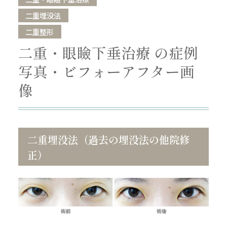
二重埋没法
二重整形
二重・眼瞼下垂治療 の症例
写真・ビフォーアフター画
像
二重埋没法（過去の埋没法の他院修
正）