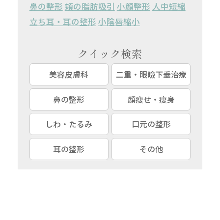
鼻の整形
頬の脂肪吸引
小顔整形
人中短縮
立ち耳・耳の整形
小陰唇縮小
クイック検索
美容皮膚科
二重・眼瞼下垂治療
鼻の整形
顔痩せ・痩身
しわ・たるみ
口元の整形
耳の整形
その他