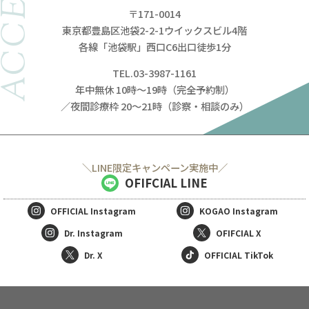
ACCESS
〒171-0014
東京都豊島区池袋2-2-1ウイックスビル4階
各線「池袋駅」西口C6出口徒歩1分
TEL.03-3987-1161
年中無休 10時～19時（完全予約制）
／夜間診療枠 20～21時（診察・相談のみ）
＼LINE限定キャンペーン実施中／
OFIFCIAL LINE
OFFICIAL
Instagram
KOGAO
Instagram
Dr. Instagram
OFIFCIAL X
Dr. X
OFFICIAL TikTok