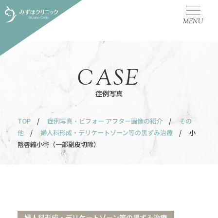
MENU
CASE
症例写真
TOP
/
症例写真・ビフォー アフター画像の紹介
/
その
他
/
婦人科形成・デリケートゾーン等の黒ずみ治療
/ 小
陰唇縮小術（一部副皮切除）
婦人科形成・デリケートゾーン等の黒ずみ治療