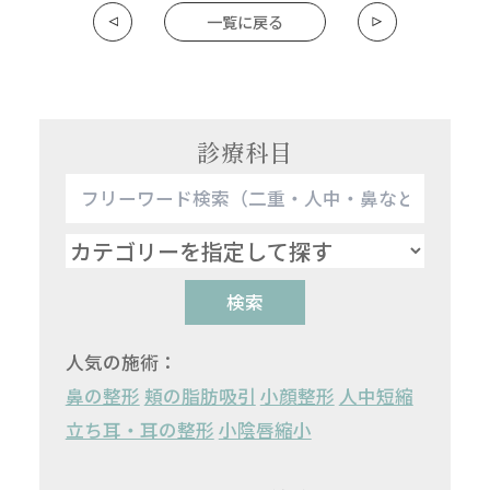
一覧に戻る
診療科目
検索
人気の施術：
鼻の整形
頬の脂肪吸引
小顔整形
人中短縮
立ち耳・耳の整形
小陰唇縮小