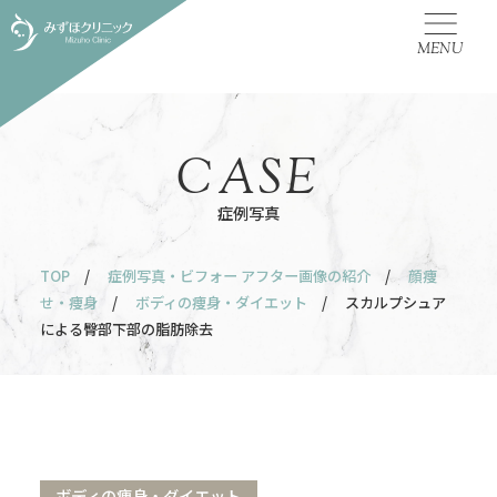
MENU
CASE
症例写真
TOP
/
症例写真・ビフォー アフター画像の紹介
/
顔痩
せ・痩身
/
ボディの痩身・ダイエット
/ スカルプシュア
による臀部下部の脂肪除去
ボディの痩身・ダイエット