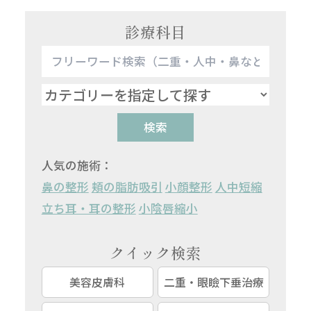
診療科目
検索
人気の施術：
鼻の整形
頬の脂肪吸引
小顔整形
人中短縮
立ち耳・耳の整形
小陰唇縮小
クイック検索
美容皮膚科
二重・眼瞼下垂治療