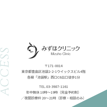
ACCESS
〒171-0014
東京都豊島区池袋2-2-1ウイックスビル4階
各線「池袋駅」西口C6出口徒歩1分
TEL.03-3987-1161
年中無休 10時～19時（完全予約制）
／夜間診療枠 20～21時（診察・相談のみ）