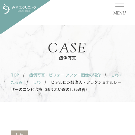
MENU
CASE
症例写真
TOP
/
症例写真・ビフォー アフター画像の紹介
/
しわ・
たるみ
/
しわ
/ ヒアルロン酸注入・フラクショナルレー
ザーのコンビ治療（ほうれい線のしわ改善）
しわ