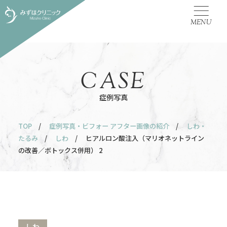
MENU
CASE
症例写真
TOP
/
症例写真・ビフォー アフター画像の紹介
/
しわ・
たるみ
/
しわ
/ ヒアルロン酸注入（マリオネットライン
の改善／ボトックス併用） 2
しわ