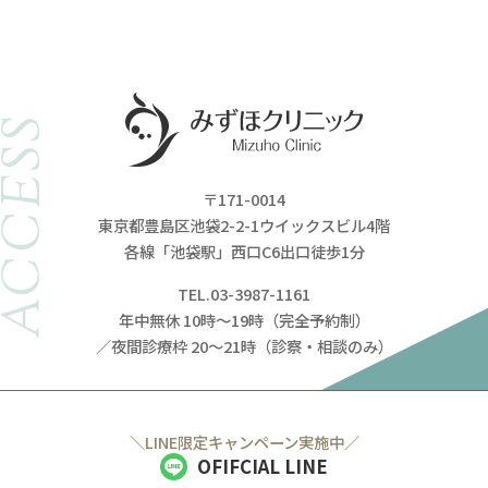
ACCESS
〒171-0014
東京都豊島区池袋2-2-1ウイックスビル4階
各線「池袋駅」西口C6出口徒歩1分
TEL.03-3987-1161
年中無休 10時～19時（完全予約制）
／夜間診療枠 20～21時（診察・相談のみ）
＼LINE限定キャンペーン実施中／
OFIFCIAL LINE