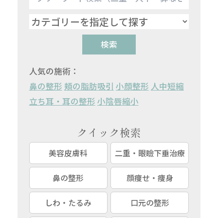
検索
人気の施術：
鼻の整形
頬の脂肪吸引
小顔整形
人中短縮
立ち耳・耳の整形
小陰唇縮小
クイック検索
美容皮膚科
二重・眼瞼下垂治療
鼻の整形
顔痩せ・痩身
しわ・たるみ
口元の整形