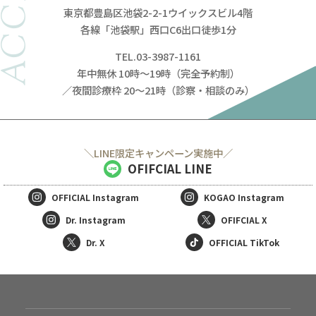
ACCESS
東京都豊島区池袋2-2-1ウイックスビル4階
各線「池袋駅」西口C6出口徒歩1分
TEL.03-3987-1161
年中無休 10時～19時（完全予約制）
／夜間診療枠 20～21時（診察・相談のみ）
＼LINE限定キャンペーン実施中／
OFIFCIAL LINE
OFFICIAL
Instagram
KOGAO
Instagram
Dr. Instagram
OFIFCIAL X
Dr. X
OFFICIAL TikTok