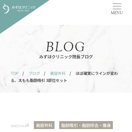
MENU
BLOG
みずほクリニック院長ブログ
TOP
/
ブログ
/
美容外科
/ ほぼ確実にラインが変わ
る、太もも脂肪吸引 3部位セット
美容外科
脂肪吸引・脂肪除去・痩身
2017.12.18