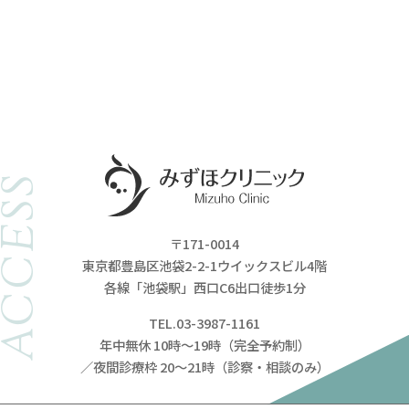
ACCESS
〒171-0014
東京都豊島区池袋2-2-1ウイックスビル4階
各線「池袋駅」西口C6出口徒歩1分
TEL.03-3987-1161
年中無休 10時～19時（完全予約制）
／夜間診療枠 20～21時（診察・相談のみ）