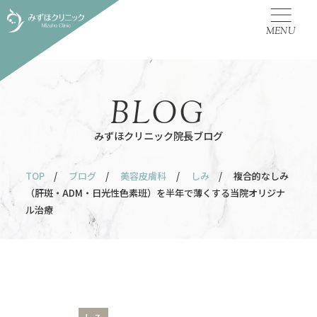
MENU
BLOG
みずほクリニック院長ブログ
TOP
/
ブログ
/
美容皮膚科
/
しみ
/ 複合的なしみ
（肝斑・ADM・日光性色素班）を半年で薄くする当院オリジナ
ル治療