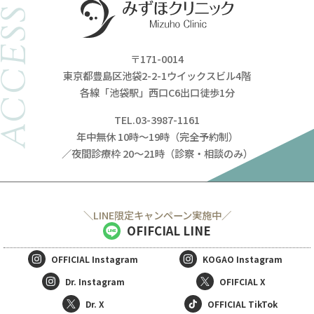
ACCESS
〒171-0014
東京都豊島区池袋2-2-1ウイックスビル4階
各線「池袋駅」西口C6出口徒歩1分
TEL.03-3987-1161
年中無休 10時～19時（完全予約制）
／夜間診療枠 20～21時（診察・相談のみ）
＼LINE限定キャンペーン実施中／
OFIFCIAL LINE
OFFICIAL
Instagram
KOGAO
Instagram
Dr. Instagram
OFIFCIAL X
無料
電話
LINE
Web
相談
予約
予約
予約
Dr. X
OFFICIAL TikTok