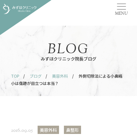
MENU
BLOG
みずほクリニック院長ブログ
TOP
/
ブログ
/
美容外科
/ 外側切除法による小鼻縮
小は傷跡が目立つは本当？
美容外科
鼻整形
2016.09.05